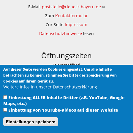
E-Mail
poststelle@rieneck.bayern.de
Zum
Kontaktformular
Zur Seite
Impressum
Datenschutzhinweise
lesen
Öffnungszeiten
Wertstoffhof
Auf dieser Seite werden Cookies eingesetzt. Um alle Inhalte
betrachten zu können, stimmen Sie bitte der Speicherung von
Am Bauhof 1
Cookies auf Ihrem Gerät zu.
Weitere Infos in unserer Datenschutzerklärung
Samstag 9.00 - 12.00 Uhr
Einbettung ALLER Inhalte Dritter (z.B. YouTube, Google
Heimat-Museum Rieneck
Maps, etc.)
im historischen Rathaus in Rieneck, Hauptstraße 5
Einbettung von YouTube-Videos auf dieser Website
nach Terminvereinbarung
Einstellungen speichern