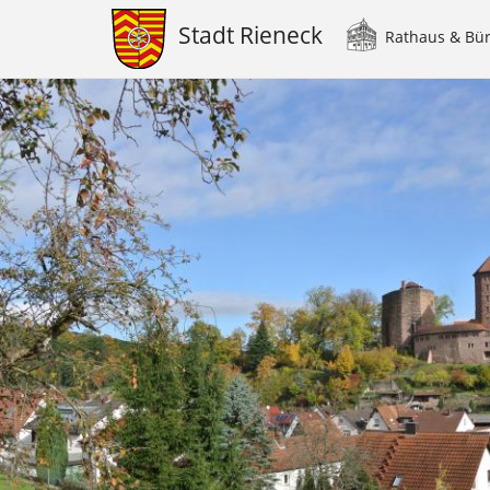
Stadt Rieneck
Rathaus & Bü
Main
navigation
Direkt
zum
Inhalt