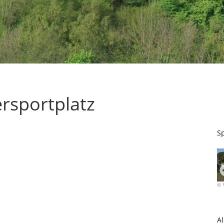
ersportplatz
Sp
Willy Wicha
Al