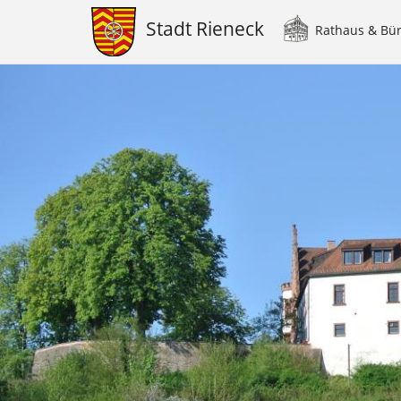
Stadt Rieneck
Rathaus & Bü
Main
navigation
Direkt
zum
Inhalt