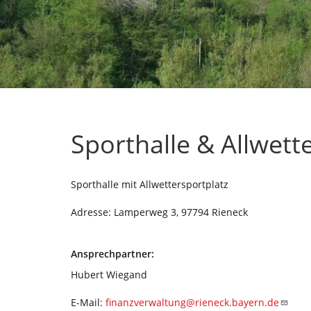
Sporthalle & Allwett
Sporthalle mit Allwettersportplatz
Adresse: Lamperweg 3, 97794 Rieneck
Ansprechpartner:
Willy Wicha
Hubert Wiegand
E-Mail:
finanzverwaltung@rieneck.bayern.de