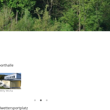
orthalle
Willy Wicha
Willy Wicha
lwettersportplatz