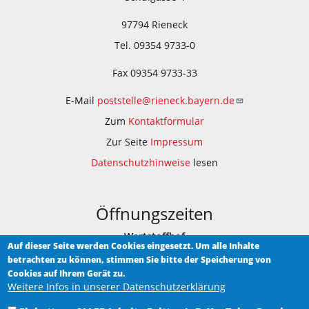
97794 Rieneck
Tel. 09354 9733-0
Fax 09354 9733-33
E-Mail
poststelle@rieneck.bayern.de
Zum
Kontaktformular
Zur Seite
Impressum
Datenschutzhinweise
lesen
Öffnungszeiten
Wertstoffhof
Auf dieser Seite werden Cookies eingesetzt. Um alle Inhalte
betrachten zu können, stimmen Sie bitte der Speicherung von
Am Bauhof 1
Cookies auf Ihrem Gerät zu.
Weitere Infos in unserer Datenschutzerklärung
Samstag 9.00 - 12.00 Uhr