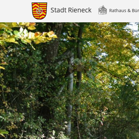
Stadt Rieneck
Rathaus & Bü
Main
navigation
Direkt
zum
Inhalt