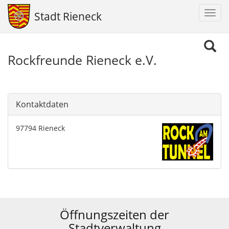
Navig
Stadt Rieneck
aktiv
Direkt
zum
Rockfreunde Rieneck e.V.
Inhalt
Kontaktdaten
97794 Rieneck
Öffnungszeiten der
Stadtverwaltung