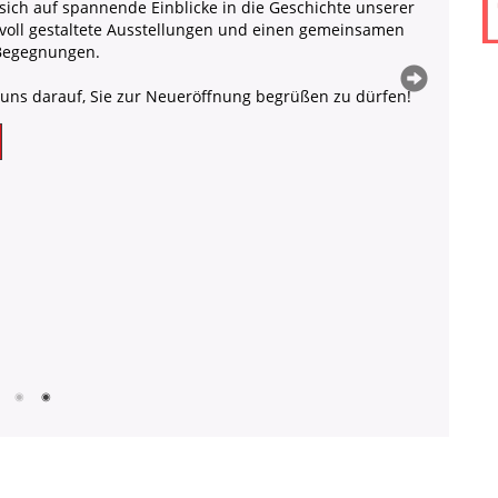
r so weit! Zückt die Kalender, spitzt die Stifte: Die
irb 2026 wirft ihre Schatten voraus. Vom 15. bis 18.
rn wir Kirchweih, Tradition und Gemeinschaft.
et euch:
: Traditionelles Kirbbaum-Holen & Aufstellen am
mit anschließendem Open-Air.
 Festgottesdienst unter freiem Himmel & bunter
 für Klein und Groß inklusive Kirb-Rallye.
& Dienstag: Kirb-Stimmung pur in den Rienecker
n.
 uns auf euch!