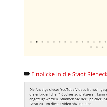
5. Diese A
Bekanntmac
Landkreises
4 BayVwVfG
6. Die sofo
mehr …
Einblicke in die Stadt Rienec
Die Anzeige dieses YouTube Videos ist noch gesp
die erforderlichen* Cookies zu platzieren, kann 
angezeigt werden. Stimmen Sie der Speicherung
Gerät zu, um dieses Video abzuspielen.