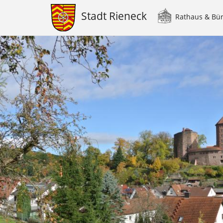
Stadt Rieneck
Rathaus & Bü
Main
navigation
Direkt
zum
Inhalt