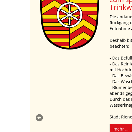
des Ge
Benutz
zu einem
Ordnun
iner erhöhten
Landkr
der En
en bzw. zu
Das Landra
Satz 2 des
Wasserhaus
(z.B. Terrasse)
Bayerische
(BayWG) so
Verbindung
folgende
 oder spät
Allgemeinv
1. Der was
der wasser
Eigentümer
Entnahme 
allen Oberf
Gemeinden
Landkreises