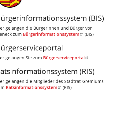
werden bis Jahresende
Mikrozensus als klein
ürgerinformationssystem (BIS)
wirtschaftlichen und s
ier gelangen die Bürgerinnen und Bürger von
Bevölkerung
ieneck zum
Bürgerinformationssystem
(BIS)
mehr …
ürgerserviceportal
ier gelangen Sie zum
Bürgerserviceportal
atsinformationssystem (RIS)
ier gelangen die Mitglieder des Stadtrat-Gremiums
um
Ratsinformationssystem
(RIS)