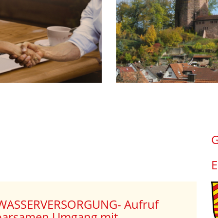
G
E
g der Wassergesetze; Erlass einer
einverfügung zur Einschränkung