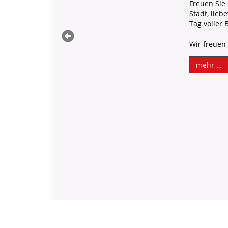
chichte unserer
Es ist wiede
n gemeinsamen
Rienecker K
August feie
ßen zu dürfen!
Das erwart
🌳 Samstag
Parkplatz 
⛪ Sonntag:
Festbetrieb
🍻 Montag 
Gasthäuser
Wir freuen
mehr …