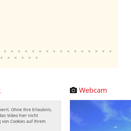
llgemeinverfügung gilt am Tag nach der
hung im Amtsblatt des
 Main-Spessart als bekanntgegeben (Art. 41 Abs. 4 Satz
).
rtige Vollziehung der Nr. 1 wird angeordnet.
Webcam
k
errt. Ohne Ihre Erlaubnis,
das Video hier nicht
 von Cookies auf Ihrem