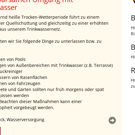
meingebrauchs bei der
ung von Gewässern der II. und III.
B
g auf dem Gebiet des
H
eises Main-Spessart hinsichtlich
R
tnahme von Wasser
B
tsamt Main-Spessart erlässt aufgrund von § 100 Abs. 1
H
haltsgesetzes (WHG) und Art. 58 Abs. 1 Satz 2 des
n Wassergesetzes
R
wie aufgrund Art. 18 Abs. 3 Satz 1 BayWG in
 mit § 25 Abs. 1 WHG
H
z
erfügung:
serrechtliche Gemeingebrauch gemäß § 25 WHG sowie
rechtliche
- und Anliegergebrauch gemäß § 26 WHG zur
von Wasser aus
lächengewässern der II. und III. Ordnung ist in allen
 des
 Main-Spessart vorerst bis einschließlich 31.08.2026