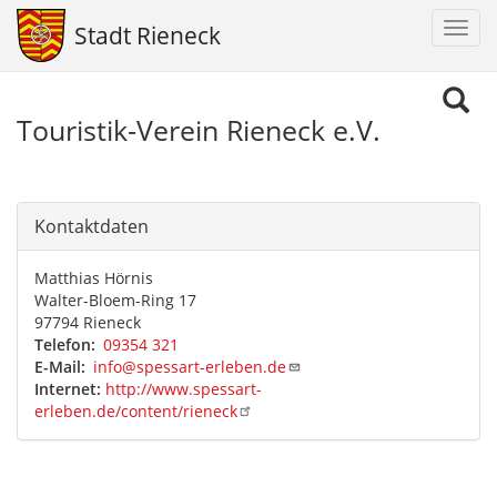
Navig
Stadt Rieneck
aktiv
Direkt
zum
Touristik-Verein Rieneck e.V.
Inhalt
Kontaktdaten
Matthias Hörnis
Walter-Bloem-Ring 17
97794 Rieneck
Telefon
09354 321
E-Mail
info@spessart-erleben.de
Internet:
http://www.spessart-
erleben.de/content/rieneck