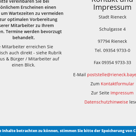
Bitte vereinbaren Sie bei
Impressum
sönlichem Erscheinen einen
 um Wartezeiten zu vermeiden
Stadt Rieneck
zur optimalen Vorbereitung
erer Mitarbeiter zu Ihrem
Schulgasse 4
en. Termine werden bevorzugt
behandelt.
97794 Rieneck
e Mitarbeiter erreichen Sie
Tel. 09354 9733-0
isch auch direkt - siehe Rubrik
us & Bürger / Mitarbeiter auf
Fax 09354 9733-33
einen Blick.
E-Mail
poststelle@rieneck.bay
Zum
Kontaktformular
Zur Seite
Impressum
Datenschutzhinweise
les
le Inhalte betrachten zu können, stimmen Sie bitte der Speicherung von C