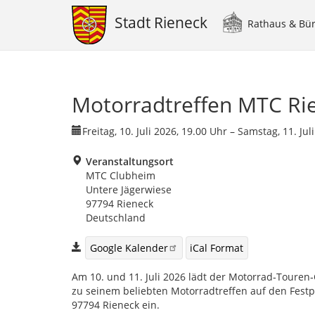
Stadt Rieneck
Rathaus & Bü
Main
navigation
Direkt
zum
Inhalt
Motorradtreffen MTC Rie
Freitag, 10. Juli 2026, 19.00 Uhr – Samstag, 11. Jul
Veranstaltungsort
MTC Clubheim
Untere Jägerwiese
97794
Rieneck
Deutschland
Google Kalender
iCal Format
Am 10. und 11. Juli 2026 lädt der Motorrad‑Touren‑
zu seinem beliebten Motorradtreffen auf den Festpl
97794 Rieneck ein.