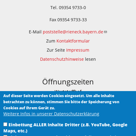
Tel. 09354 9733-0
Fax 09354 9733-33
E-Mail
poststelle@rieneck.bayern.de
Zum
Kontaktformular
Zur Seite
Impressum
Datenschutzhinweise
lesen
Öffnungszeiten
Wertstoffhof
Auf dieser Seite werden Cookies eingesetzt. Um alle Inhalte
betrachten zu können, stimmen Sie bitte der Speicherung von
Am Bauhof 1
Cookies auf Ihrem Gerät zu.
Weitere Infos in unserer Datenschutzerklärung
Samstag 9.00 - 12.00 Uhr
Einbettung ALLER Inhalte Dritter (z.B. YouTube, Google
Heimat-Museum Rieneck
Maps, etc.)