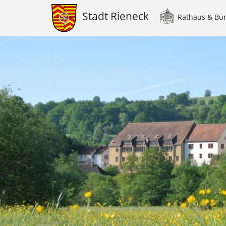
Stadt Rieneck
Rathaus & Bü
Main
navigation
Direkt
zum
Inhalt