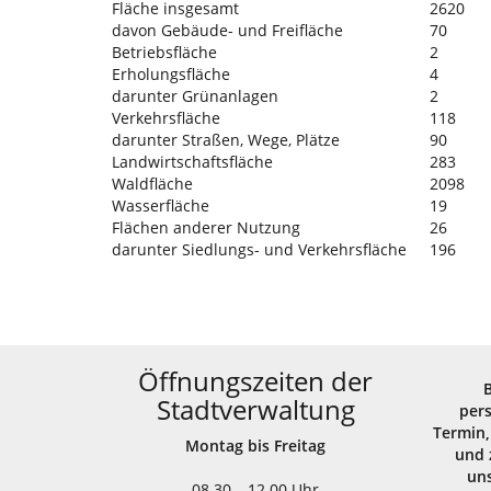
Fläche insgesamt
2620
davon Gebäude- und Freifläche
70
Betriebsfläche
2
Erholungsfläche
4
darunter Grünanlagen
2
Verkehrsfläche
118
darunter Straßen, Wege, Plätze
90
Landwirtschaftsfläche
283
Waldfläche
2098
Wasserfläche
19
Flächen anderer Nutzung
26
darunter Siedlungs- und Verkehrsfläche
196
Öffnungszeiten der
Stadtverwaltung
per
Termin,
Montag bis Freitag
und 
uns
08.30 – 12.00 Uhr