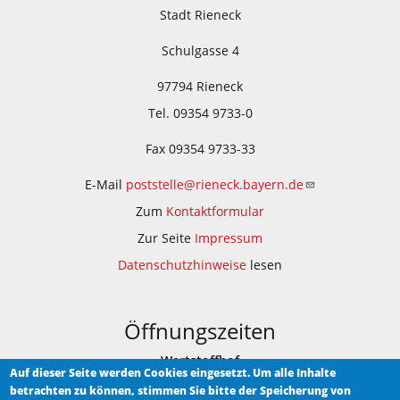
Stadt Rieneck
Schulgasse 4
97794 Rieneck
Tel. 09354 9733-0
Fax 09354 9733-33
E-Mail
poststelle@rieneck.bayern.de
Zum
Kontaktformular
Zur Seite
Impressum
Datenschutzhinweise
lesen
Öffnungszeiten
Wertstoffhof
Auf dieser Seite werden Cookies eingesetzt. Um alle Inhalte
betrachten zu können, stimmen Sie bitte der Speicherung von
Am Bauhof 1