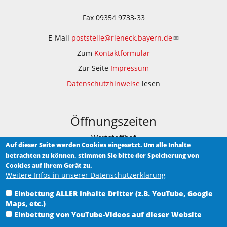
Fax 09354 9733-33
E-Mail
poststelle@rieneck.bayern.de
Zum
Kontaktformular
Zur Seite
Impressum
Datenschutzhinweise
lesen
Öffnungszeiten
Wertstoffhof
Auf dieser Seite werden Cookies eingesetzt. Um alle Inhalte
betrachten zu können, stimmen Sie bitte der Speicherung von
Am Bauhof 1
Cookies auf Ihrem Gerät zu.
Weitere Infos in unserer Datenschutzerklärung
Samstag 9.00 - 12.00 Uhr
Heimat-Museum Rieneck
Einbettung ALLER Inhalte Dritter (z.B. YouTube, Google
Maps, etc.)
im historischen Rathaus in Rieneck, Hauptstraße 5
Einbettung von YouTube-Videos auf dieser Website