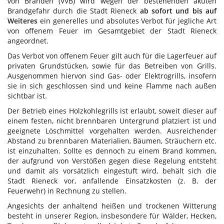
von Bränden (VVB) wird wegen der bestehenden akuten
Brandgefahr durch die Stadt Rieneck
ab sofort und bis auf
Weiteres
ein generelles und absolutes Verbot für jegliche Art
von offenem Feuer im Gesamtgebiet der Stadt Rieneck
angeordnet.
Das Verbot von offenem Feuer gilt auch für die Lagerfeuer auf
privaten Grundstücken, sowie für das Betreiben von Grills.
Ausgenommen hiervon sind Gas- oder Elektrogrills, insofern
sie in sich geschlossen sind und keine Flamme nach außen
sichtbar ist.
Der Betrieb eines Holzkohlegrills ist erlaubt, soweit dieser auf
einem festen, nicht brennbaren Untergrund platziert ist und
geeignete Löschmittel vorgehalten werden. Ausreichender
Abstand zu brennbaren Materialien, Bäumen, Sträuchern etc.
ist einzuhalten. Sollte es dennoch zu einem Brand kommen,
der aufgrund von Verstößen gegen diese Regelung entsteht
und damit als vorsätzlich eingestuft wird, behält sich die
Stadt Rieneck vor, anfallende Einsatzkosten (z. B. der
Feuerwehr) in Rechnung zu stellen.
Angesichts der anhaltend heißen und trockenen Witterung
besteht in unserer Region, insbesondere für Wälder, Hecken,