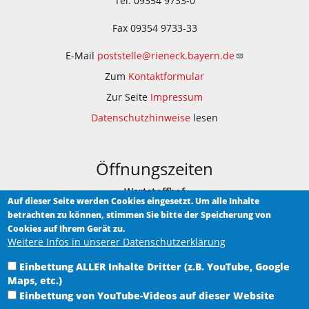
Tel. 09354 9733-0
Fax 09354 9733-33
E-Mail
poststelle@rieneck.bayern.de
Zum
Kontaktformular
Zur Seite
Impressum
Datenschutzhinweise
lesen
Öffnungszeiten
Wertstoffhof
Auf dieser Seite werden Cookies eingesetzt. Um alle Inhalte
betrachten zu können, stimmen Sie bitte der Speicherung von
Am Bauhof 1
Cookies auf Ihrem Gerät zu.
Weitere Infos in unserer Datenschutzerklärung
Samstag 9.00 - 12.00 Uhr
Einbettung ALLER Inhalte Dritter (z.B. YouTube, Google
Heimat-Museum Rieneck
Maps, etc.)
im historischen Rathaus in Rieneck, Hauptstraße 5
Einbettung von YouTube-Videos auf dieser Website