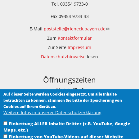
Tel. 09354 9733-0
Fax 09354 9733-33
E-Mail
poststelle@rieneck.bayern.de
Zum
Kontaktformular
Zur Seite
Impressum
Datenschutzhinweise
lesen
Öffnungszeiten
Wertstoffhof
Auf dieser Seite werden Cookies eingesetzt. Um alle Inhalte
betrachten zu können, stimmen Sie bitte der Speicherung von
Am Bauhof 1
Cookies auf Ihrem Gerät zu.
Weitere Infos in unserer Datenschutzerklärung
Samstag 9.00 - 12.00 Uhr
Einbettung ALLER Inhalte Dritter (z.B. YouTube, Google
Heimat-Museum Rieneck
Maps, etc.)
im historischen Rathaus in Rieneck, Hauptstraße 5
Einbettung von YouTube-Videos auf dieser Website